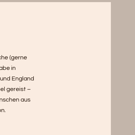
che (gerne
abe in
 und England
el gereist –
enschen aus
on.