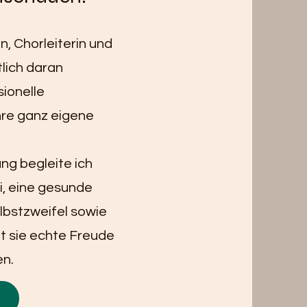
n, Chorleiterin und
lich daran
sionelle
hre ganz eigene
ng begleite ich
, eine gesunde
lbstzweifel sowie
t sie echte Freude
en.