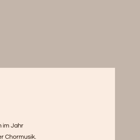
h im Jahr
der Chormusik.