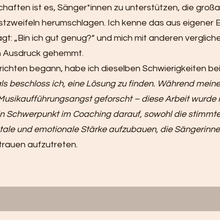
aften ist es, Sänger*innen zu unterstützen, die großart
bstzweifeln herumschlagen. Ich kenne das aus eigener 
gt: „Bin ich gut genug?“ und mich mit anderen verglich
en Ausdruck gehemmt.
errichten begann, habe ich dieselben Schwierigkeiten be
s beschloss ich, eine Lösung zu finden.
Während mein
Musikaufführungsangst geforscht – diese Arbeit wurde 
mein Schwerpunkt im Coaching darauf, sowohl die stimm
tale und emotionale Stärke aufzubauen, die Sängerinn
trauen aufzutreten.