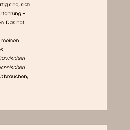
ig sind, sich
Erfahrung –
en. Das hat
i meinen
es
inzwischen
technischen
en
brauchen,