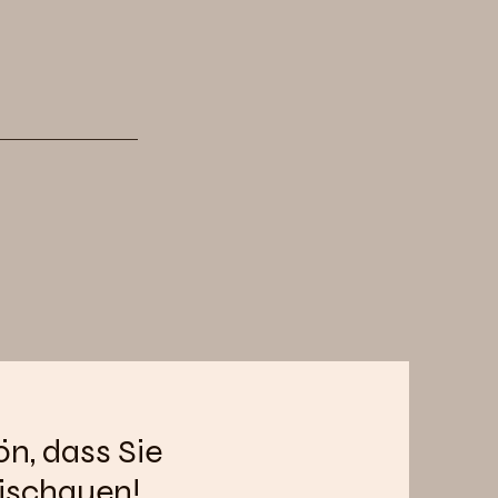
ön, dass Sie
ischauen!